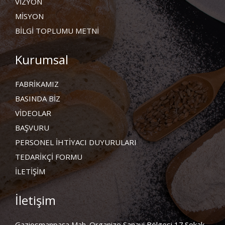
VİZYON
MİSYON
BİLGİ TOPLUMU METNİ
Kurumsal
FABRİKAMIZ
BASINDA BİZ
VİDEOLAR
BAŞVURU
PERSONEL İHTİYACI DUYURULARI
TEDARİKÇİ FORMU
İLETİŞİM
İletişim
Gaziosmanpaşa Mah. Organize Sanayi Bölgesi 17.Sokak