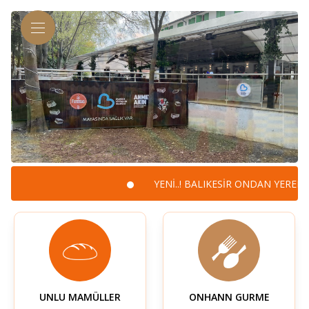
YENİ..! BALIKESİR ONDAN YEREL MA
UNLU MAMÜLLER
ONHANN GURME